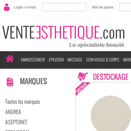
Login / e-mail :
Mot de passe :
AMINCISSEMENT
EPILATION
MASSAGE
SOIN VISAGE & CORPS
MANU
DESTOCKAGE
MARQUES
Toutes les marques
ANDREA
ASEPTONET