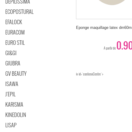
DEPILISSIMA
ECOPOSTURAL
EFALOCK
Eponge maquillage latex dm60
EURACOM
0.90
EURO STIL
A partir de
GI&GI
GIUBRA
GV BEAUTY
iv id="contenuCentre">
ISAWA
J'EPIL
KARISMA
KINEDOLIN
LISAP