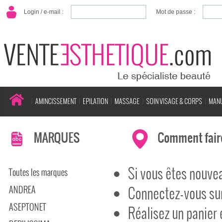
Login / e-mail :
Mot de passe :
AMINCISSEMENT
EPILATION
MASSAGE
SOIN VISAGE & CORPS
MANU
MARQUES
Comment fair
Si vous êtes nouvea
Toutes les marques
ANDREA
Connectez-vous su
ASEPTONET
Réalisez un panier 