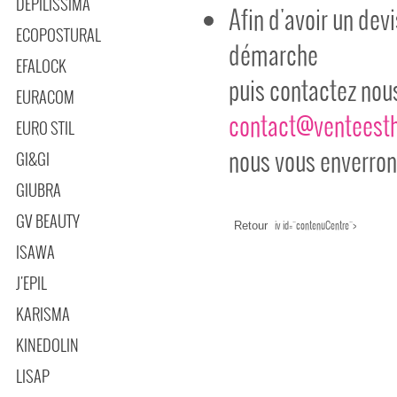
DEPILISSIMA
Afin d'avoir un dev
ECOPOSTURAL
démarche
EFALOCK
puis contactez nous
EURACOM
contact@venteest
EURO STIL
nous vous enverrons
GI&GI
GIUBRA
GV BEAUTY
iv id="contenuCentre">
ISAWA
J'EPIL
KARISMA
KINEDOLIN
LISAP