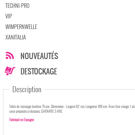
TECHNI-PRO
VIP
WIMPERNWELLE
XANITALIA
NOUVEAUTÉS
DESTOCKAGE
Description
Table de massage hauteur 75 cm. Dimension : Largeur 62 cm, Longueur 188 cm. Avec trou visage, 1 plan inclinable et un porte rouleau. Poid maximum 135 Kg. Fabrication espagnole. Uniquement sur commande. Coloris au choix parmis
ceux proposés ci dessous. GARANTIE 3 ANS
Fabriqué en Espagne