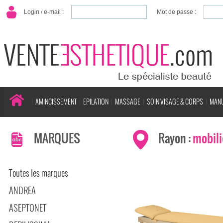
Login / e-mail :
Mot de passe :
AMINCISSEMENT
EPILATION
MASSAGE
SOIN VISAGE & CORPS
MANU
MARQUES
Rayon :
mobili
Toutes les marques
ANDREA
ASEPTONET