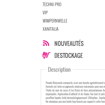
TECHNI-PRO
VIP
WIMPERNWELLE
XANITALIA
NOUVEAUTÉS
DESTOCKAGE
Description
Poudre Bronzante compacte, avec une touche agréablement crémeus
formule est riche en pigments minéraux micronisés pour une meil
l’huile de noix de coco et les fleurs de tiare polynésiennes fourn
impalpable. Application d’adhésif et de fusion. Fini mat et pol
paraffine liquide, testé dermatologiquement. Utilisation : Appliquer sur l’ensemble du visage avec le pinceau F01 pour créer un effet bronzant naturel. Pour accentuer et réchauffer le teint, appliquez sous les pommettes avec le pinceau F03.
Ne choisissez pas une teinte trop foncée par rapport à votre teint