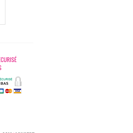
ECURISÉ
S