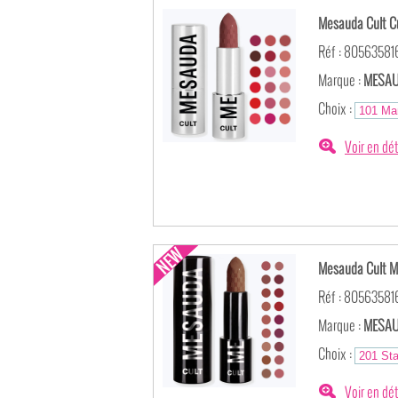
Mesauda Cult Cr
Réf : 80563581
Marque :
MESAU
Choix :
Voir en dét
Mesauda Cult Ma
Réf : 80563581
Marque :
MESAU
Choix :
Voir en dét