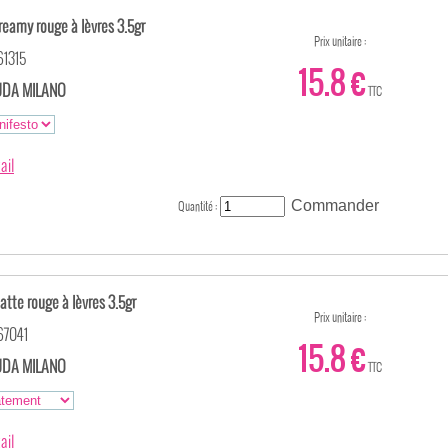
eamy rouge à lèvres 3.5gr
Prix unitaire :
61315
15.8 €
DA MILANO
TTC
ail
Quantité :
tte rouge à lèvres 3.5gr
Prix unitaire :
67041
15.8 €
DA MILANO
TTC
ail