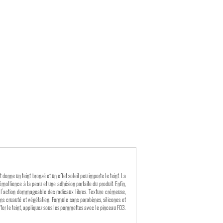
ne un teint bronzé et un effet soleil peu importe le teint. La
émollience à la peau et une adhésion parfaite du produit. Enfin,
mageable des radicaux libres. Texture crémeuse,
Sans cruauté et végétalien. Formule sans parabènes, silicones et