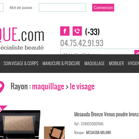
Mot de passe :
(+33)
04.75.42.91.93
SOIN VISAGE & CORPS
MANUCURE & PEDICURE
MAQUILLAGE
MOBILIER
HYGIEN
Rayon :
maquillage
>
le visage
Mesauda Bronze Venus poudre bronz
Ref : 3349030007595
Marque :
MESAUDA MILANO