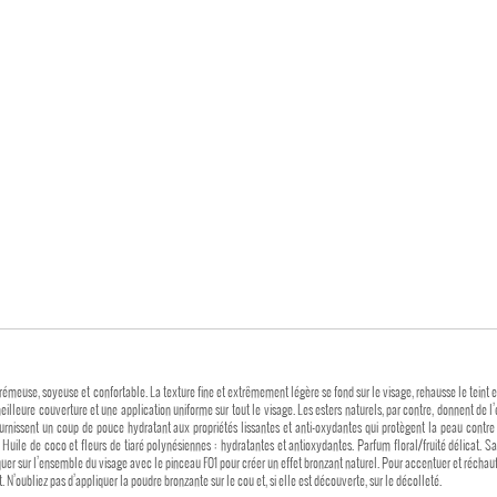
e, soyeuse et confortable. La texture fine et extrêmement légère se fond sur le visage, rehausse le teint et don
leure couverture et une application uniforme sur tout le visage. Les esters naturels, par contre, donnent de l’
issent un coup de pouce hydratant aux propriétés lissantes et anti-oxydantes qui protègent la peau contre l’action dom
i. Huile de coco et fleurs de tiaré polynésiennes : hydratantes et antioxydantes. Parfum floral/fruité délicat. 
. N’oubliez pas d’appliquer la poudre bronzante sur le cou et, si elle est découverte, sur le décolleté.