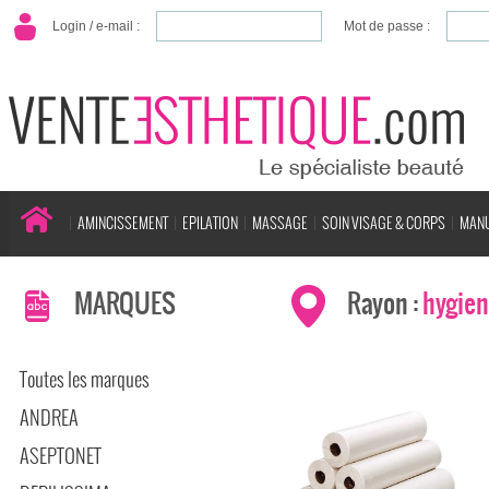
Login / e-mail :
Mot de passe :
AMINCISSEMENT
EPILATION
MASSAGE
SOIN VISAGE & CORPS
MANU
MARQUES
Rayon :
hygien
Toutes les marques
ANDREA
ASEPTONET