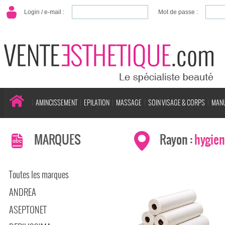
Login / e-mail :
Mot de passe :
AMINCISSEMENT
EPILATION
MASSAGE
SOIN VISAGE & CORPS
MANU
MARQUES
Rayon :
hygien
Toutes les marques
ANDREA
ASEPTONET