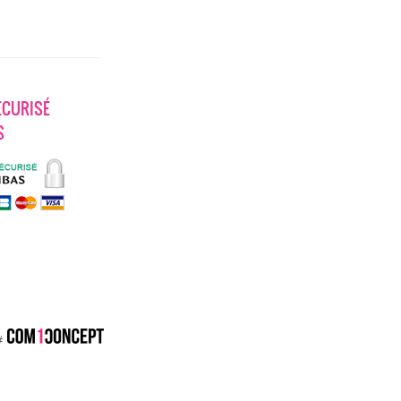
ECURISÉ
S
 #