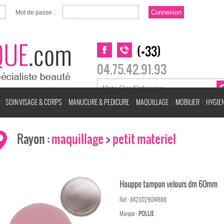
Mot de passe :
(+33)
04.75.42.91.93
SOIN VISAGE & CORPS
MANUCURE & PEDICURE
MAQUILLAGE
MOBILIER
HYGIEN
Rayon :
maquillage
>
petit materiel
Houppe tampon velours dm 60mm
Ref : 8423029014988
Marque :
POLLIE