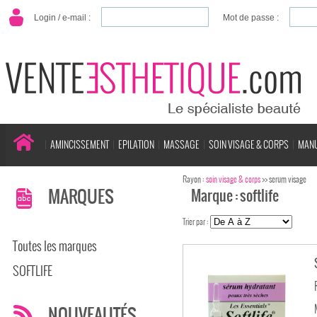
Login / e-mail :
Mot de passe :
AMINCISSEMENT
EPILATION
MASSAGE
SOIN VISAGE & CORPS
MANU
Rayon :
soin visage & corps
>> serum visage
MARQUES
Marque : softlife
Trier par :
Toutes les marques
SOFTLIFE
NOUVEAUTÉS